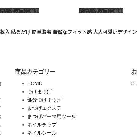
買い物カゴに追加
お買い物カゴに追加
爪 10枚入 貼るだけ 簡単装着 自然なフィット感 大人可愛いデザイン
商品カテゴリー
お
質
HOME
Em
、
つけまつげ
て
部分つけまつげ
イ
まつげエクステ
お
まつげパーマ用ツール
し
ネイルチップ
ス
ネイルシール