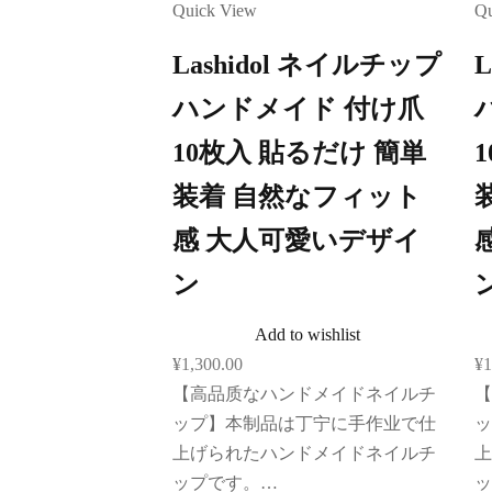
Quick View
Qu
Lashidol ネイルチップ
ハンドメイド 付け爪
10枚入 貼るだけ 簡単
装着 自然なフィット
感 大人可愛いデザイ
ン
Add to wishlist
¥
1,300.00
¥
1
【高品质なハンドメイドネイルチ
【
ップ】本制品は丁宁に手作业で仕
ッ
上げられたハンドメイドネイルチ
上
ップです。…
ッ