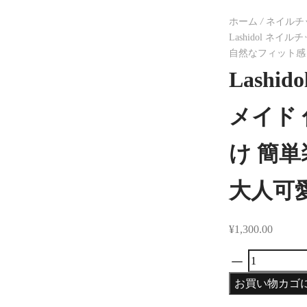
ホーム
/
ネイルチ
Lashidol ネ
自然なフィット感
Lashi
メイド 
け 簡
大人可
¥
1,300.00
お買い物カゴ