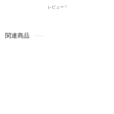
0
レビュー
関連商品
-
%
-
%
LASHIDOL 大容量 下ま
つ毛 部分つけまつげ 部
分つけま 付けまつ毛 つ
けま つけまつげ 部分 つ
けまつげ ナチュラル つ
けまつ毛 バレないつけ
LASHIDOL 部分つけま
まつげ（10rows-Daisy）
つ毛 下まつげ (あやめ
¥
1,299.00
¥
999.00