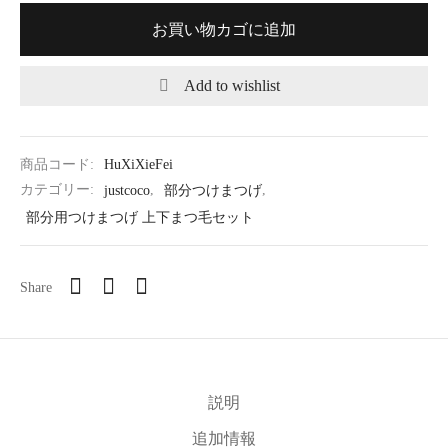
お買い物カゴに追加
Add to wishlist
商品コード:
HuXiXieFei
カテゴリー:
justcoco
,
部分つけまつげ
,
部分用つけまつげ 上下まつ毛セット
Share
説明
追加情報