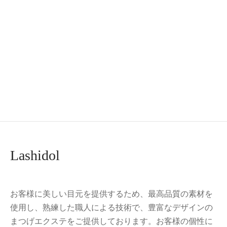
マツエク, ブラック)
¥
1,099.00
¥
999.00
-
%
-
%
LASHIDOL 人気 DIY つ
LASHIDOL 簡単 人気 9
けまつ毛 簡単 9～12
～12mm (柔 マツエク 10
mm（蘭）(A型つけまつ
本束Cカール)
げ セット, ブラウン)
¥
1,099.00
¥
999.00
¥
1,099.00
¥
999.00
Lashidol
お客様に美しい目元を提供するため、最高品質の素材を
使用し、熟練した職人による技術で、豊富なデザインの
まつげエクステをご提供しております。お客様の個性に