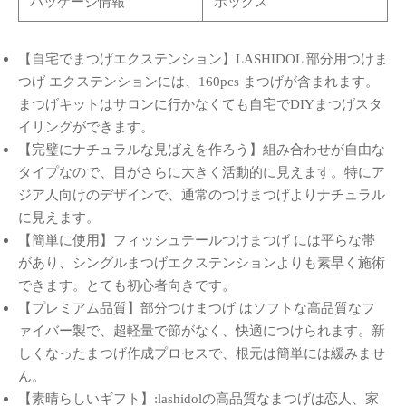
パッケージ情報
ボックス
【自宅でまつげエクステンション】LASHIDOL 部分用つけま
つげ エクステンションには、160pcs まつげが含まれます。
まつげキットはサロンに行かなくても自宅でDIYまつげスタ
イリングができます。
【完璧にナチュラルな見ばえを作ろう】組み合わせが自由な
タイプなので、目がさらに大きく活動的に見えます。特にア
ジア人向けのデザインで、通常のつけまつげよりナチュラル
に見えます。
【簡単に使用】フィッシュテールつけまつげ には平らな帯
があり、シングルまつげエクステンションよりも素早く施術
できます。とても初心者向きです。
【プレミアム品質】部分つけまつげ はソフトな高品質なフ
ァイバー製で、超軽量で節がなく、快適につけられます。新
しくなったまつげ作成プロセスで、根元は簡単には緩みませ
ん。
【素晴らしいギフト】:lashidolの高品質なまつげは恋人、家