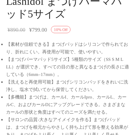
Lashidol まつげパーマパ
ッド5サイズ
¥
890.00
¥
799.00
10
%
Off
【素材が信頼できる】まつげパッドはシリコンで作られてお
り、折れにくい。再使用が可能で、使いやすい。
【まつげパーマパッド5サイズ】5種類のサイズ（SS S M L
LL）が選択でき、すべての目の形と異なるまつげの長さに適
している（6mm–17mm）。
【洗えると再使用可能】まつげシリコンパッドをきれいに洗
浄し、塩水で拭いてから保管してください。
【多機能】まつげは、カールI、カールIpro、カールL、カー
ルC、およびカールDにアップグレードできる。さまざまな
カールの形状と角度はすべてのニーズを満たせる。
【サロンの品質-大きなアイメイクを作る】まつげパッド
は、まつげを根元からやさしく持ち上げて形を整える効果が
あり、まつげをより長く、より厚く、より美しく見せる。