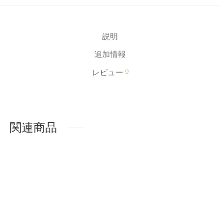
説明
追加情報
0
レビュー
関連商品
-
%
-
%
Lashidol まつげリフティ
ングシリコンパッド、ま