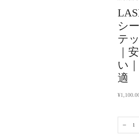
LA
シー
テ
｜
い｜
適
¥
1,100.0