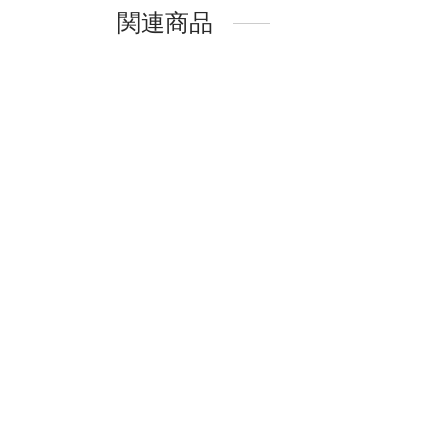
関連商品
LASHIDOL 子供用ネイルシール
LAS
キッズネイルステッカー｜簡単
キッ
貼るだけ｜安心素材・爪にやさ
貼る
しい｜DIYネイル遊びに最適
しい｜
¥
1,100.00
¥
1,100
お買い物カゴに追加
お買