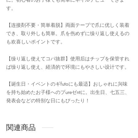
す。
【连接剤不要・简単着脱】両面テープで爪に优しく装着
でき、取り外しも简単。爪を伤めずに缲り返し使えるの
も欢喜しいポイントです。
【缲り返し使えてコパ抜群】使用后はチップを保管すれ
ば缲り返し使え、経済的で环境にもやさしい设计です。
【诞生日・イベントのギfutoにも最适】おしゃれに兴味
を持ち始めたお子様へのプureゼntに。出生日、七五三、
発表会などの特别な日にもぴったり！
関連商品