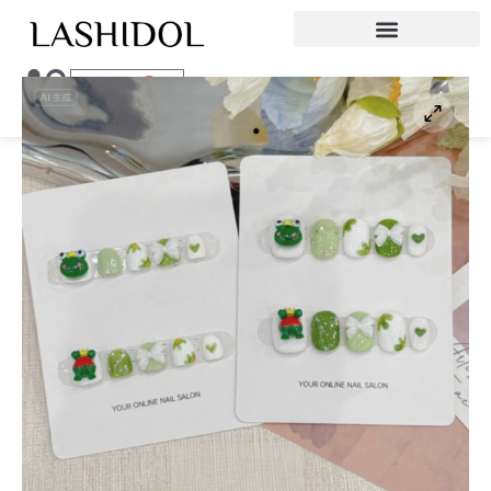
0
¥
0.00