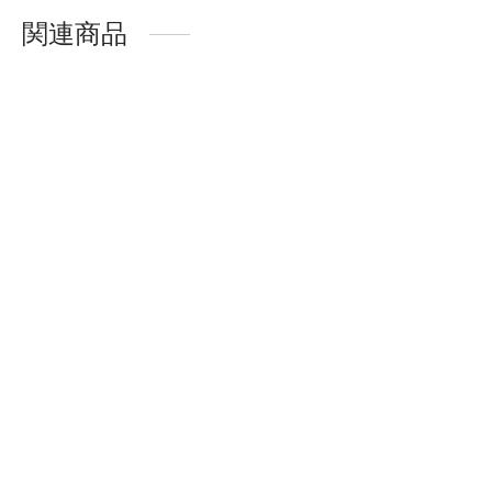
関連商品
-
%
-
%
LASHIDOL つけまつげ
部分用 部分つけまつげ
マツエク セルフ ナチュ
ラル 人気 DIY つけまつ
毛 再利用可能 目尻 手作
り 高級繊維 自然な
LASHIDOL 部分つけま
（NO.02 Sunny）
つ毛 下まつげ (あやめ
¥
1,099.00
¥
999.00
マツエク, ブラック)
¥
1,099.00
¥
999.00
-
%
-
%