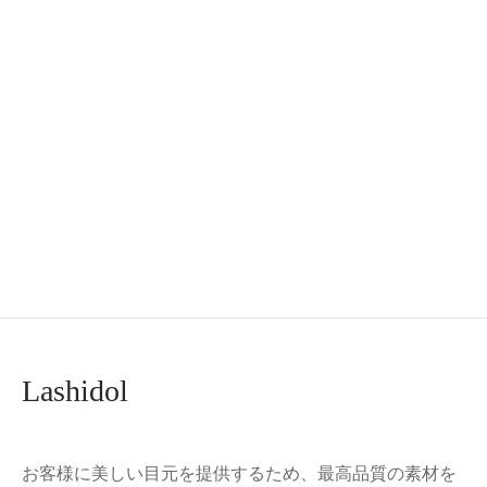
LASHIDOL 大容量 部分
つけまつげ 部分つけま
付けまつ毛 つけま つけ
まつげ 部分 つけまつげ
ナチュラル つけまつ毛
バレないつけまつげ
(10rows-SunFlower)
¥
1,299.00
¥
999.00
LASHIDOL 部分つけま
つ毛 マツエク 束 大容量
160束入 5-6 mm(ミモザ
マツエク, ブラウン)
¥
1,099.00
¥
999.00
Lashidol
お客様に美しい目元を提供するため、最高品質の素材を