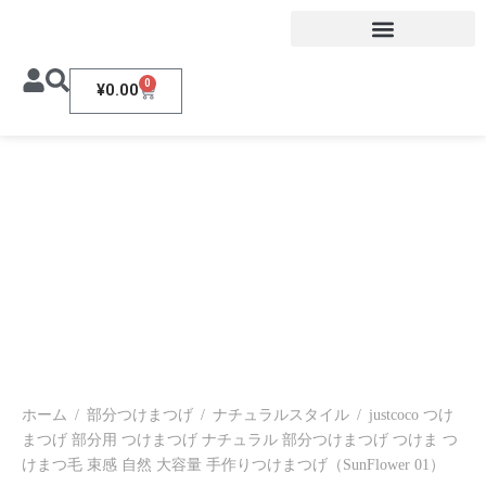
0
¥
0.00
ホーム
/
部分つけまつげ
/
ナチュラルスタイル
/
justcoco つけ
まつげ 部分用 つけまつげ ナチュラル 部分つけまつげ つけま つ
けまつ毛 束感 自然 大容量 手作りつけまつげ（SunFlower 01）