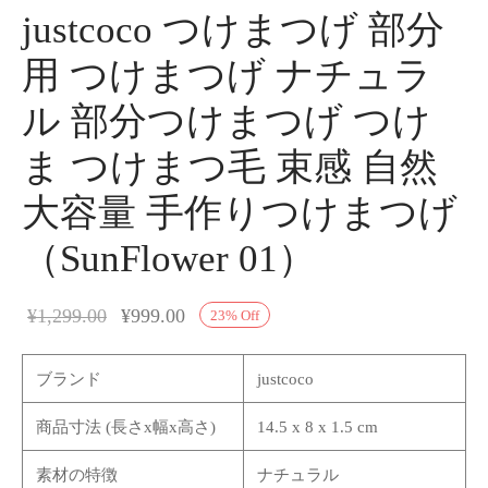
justcoco つけまつげ 部分
用 つけまつげ ナチュラ
ル 部分つけまつげ つけ
ま つけまつ毛 束感 自然
大容量 手作りつけまつげ
（SunFlower 01）
¥
1,299.00
¥
999.00
23
%
Off
ブランド
justcoco
商品寸法 (長さx幅x高さ)
14.5 x 8 x 1.5 cm
素材の特徴
ナチュラル