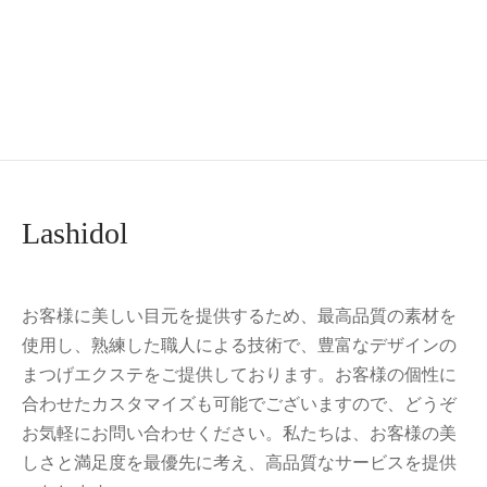
けま つけまつげ 部分 つ
ラル 人気 DIY つけまつ
けまつげ ナチュラル つ
毛 再利用可能 目尻 手作
けまつ毛 バレないつけ
り 高級繊維 自然な
まつげ（下まつ毛
（NO.06 Girly）
10rows-VType）
¥
1,099.00
¥
999.00
¥
1,299.00
¥
999.00
Lashidol
お客様に美しい目元を提供するため、最高品質の素材を
使用し、熟練した職人による技術で、豊富なデザインの
まつげエクステをご提供しております。お客様の個性に
合わせたカスタマイズも可能でございますので、どうぞ
お気軽にお問い合わせください。私たちは、お客様の美
しさと満足度を最優先に考え、高品質なサービスを提供