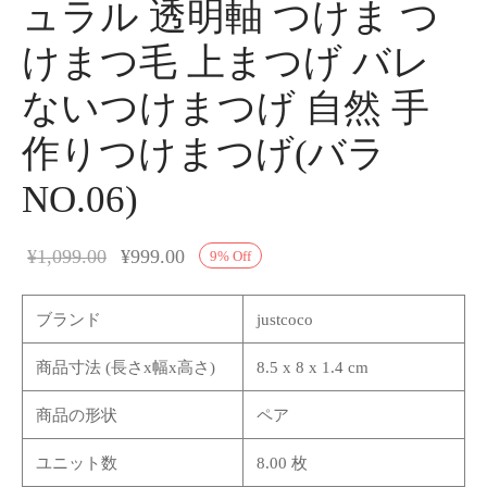
ュラル 透明軸 つけま つ
けまつ毛 上まつげ バレ
ないつけまつげ 自然 手
作りつけまつげ(バラ
NO.06)
¥
1,099.00
¥
999.00
9
%
Off
ブランド
justcoco
商品寸法 (長さx幅x高さ)
8.5 x 8 x 1.4 cm
商品の形状
ペア
ユニット数
8.00 枚