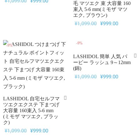
¥
1,099.00
¥
999.00
毛 マツエク 束 大容量 160
束入 5-6 mm(ミモザ マツ
エク, ブラウン)
¥
1,099.00
¥
999.00
-
9
%
-
9
%
LASHIDOL 簡単 人気 バ
ービー ラッシュ 9～12mm
(錦)
¥
1,099.00
¥
999.00
LASHIDOL 自宅セルフマ
ツエクエクステ 下まつげ
大容量 160束入 5-6 mm
(ミモザ マツエク, ブラッ
ク)
¥
1,099.00
¥
999.00