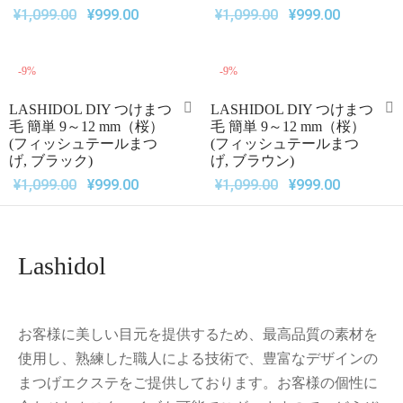
¥
1,099.00
¥
999.00
¥
1,099.00
¥
999.00
-
9
%
-
9
%
LASHIDOL DIY つけまつ
LASHIDOL DIY つけまつ
毛 簡単 9～12 mm（桜）
毛 簡単 9～12 mm（桜）
(フィッシュテールまつ
(フィッシュテールまつ
げ, ブラック)
げ, ブラウン)
¥
1,099.00
¥
999.00
¥
1,099.00
¥
999.00
Lashidol
お客様に美しい目元を提供するため、最高品質の素材を
使用し、熟練した職人による技術で、豊富なデザインの
まつげエクステをご提供しております。お客様の個性に